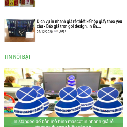
Dịch vụ in nhanh giá rẻ thiết kế hộp giấy theo yêu
cầu - Báo giá trọn gói design, in ấn,...
2917
26/12/2020
TIN NỔI BẬT
In standee để bàn mô hình mascot in nhanh giá rẻ