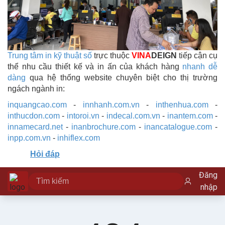
Trung tâm in kỹ thuật số
trực thuộc
VINA
DEIGN
tiếp cận cụ
thể nhu cầu thiết kế và in ấn của khách hàng
nhanh dễ
dàng
qua hệ thống website chuyên biệt cho thị trường
ngách ngành in:
inquangcao.com
-
innhanh.com.vn
-
inthenhua.com
-
inthucdon.com
-
intoroi.vn
-
indecal.com.vn
-
inantem.com
-
innamecard.net
-
inanbrochure.com
-
inancatalogue.com
-
inpp.com.vn
-
inhiflex.com
Hỏi đáp