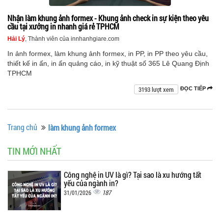
Nhận làm khung ảnh formex - Khung ảnh check in sự kiện theo yêu
cầu tại xưởng in nhanh giá rẻ TPHCM
Hải Lý
, Thành viên của innhanhgiare.com
In ảnh formex, làm khung ảnh formex, in PP, in PP theo yêu cầu,
thiết kế in ấn, in ấn quảng cáo, in kỹ thuật số 365 Lê Quang Định
TPHCM
3193 lượt xem
ĐỌC TIẾP
Trang chủ
làm khung ảnh formex
TIN MỚI NHẤT
Công nghệ in UV là gì? Tại sao là xu hướng tất
yếu của ngành in?
187
31/01/2026