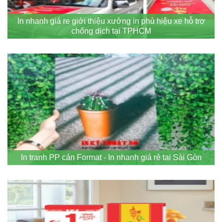
In nhanh giá re giới thiệu xưởng in phù hiệu xe hỗ trợ
chống dịch tại TPHCM
In tranh PP cán Format - In nhanh giá rẻ tại Sài Gòn