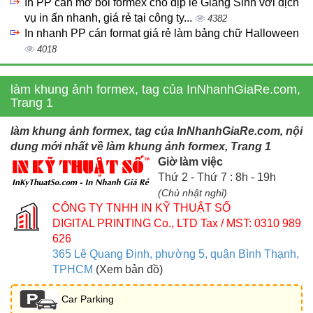
In PP cán mờ bồi formex cho dịp lễ Giáng Sinh với dịch
vụ in ấn nhanh, giá rẻ tại công ty...
4382
In nhanh PP cán format giá rẻ làm bảng chữ Halloween
4018
làm khung ảnh formex, tag của InNhanhGiaRe.com,
Trang 1
làm khung ảnh formex, tag của InNhanhGiaRe.com, nội
dung mới nhất về làm khung ảnh formex, Trang 1
Giờ làm việc
Thứ 2 - Thứ 7 : 8h - 19h
(Chủ nhật nghỉ)
CÔNG TY TNHH IN KỸ THUẬT SỐ
DIGITAL PRINTING Co., LTD
Tax / MST: 0310 989
626
365 Lê Quang Định, phường 5, quận Bình Thạnh,
TPHCM
(Xem bản đồ)
Car Parking