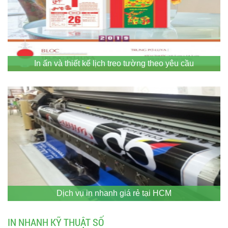
In ấn và thiết kế lịch treo tường theo yêu cầu
Dịch vụ in nhanh giá rẻ tại HCM
IN NHANH KỸ THUẬT SỐ