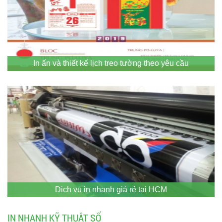
In ấn và thiết kế lịch treo tường theo yêu cầu
Dịch vụ in nhanh giá rẻ tại HCM
IN NHANH KỸ THUẬT SỐ