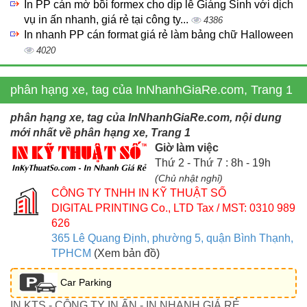
In PP cán mờ bồi formex cho dịp lễ Giáng Sinh với dịch
vụ in ấn nhanh, giá rẻ tại công ty...
4386
In nhanh PP cán format giá rẻ làm bảng chữ Halloween
4020
phân hạng xe, tag của InNhanhGiaRe.com, Trang 1
phân hạng xe, tag của InNhanhGiaRe.com, nội dung
mới nhất về phân hạng xe, Trang 1
Giờ làm việc
Thứ 2 - Thứ 7 : 8h - 19h
(Chủ nhật nghỉ)
CÔNG TY TNHH IN KỸ THUẬT SỐ
DIGITAL PRINTING Co., LTD
Tax / MST: 0310 989
626
365 Lê Quang Định, phường 5, quận Bình Thạnh,
TPHCM
(Xem bản đồ)
Car Parking
IN KTS - CÔNG TY IN ẤN - IN NHANH GIÁ RẺ