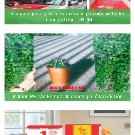
In nhanh giá re giới thiệu xưởng in phù hiệu xe hỗ trợ
chống dịch tại TPHCM
In tranh PP cán Format - In nhanh giá rẻ tại Sài Gòn