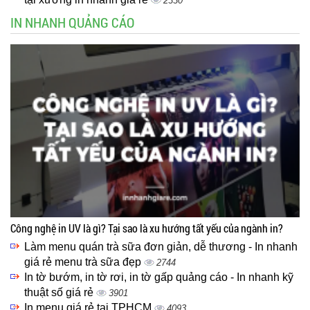
2330
IN NHANH QUẢNG CÁO
Công nghệ in UV là gì? Tại sao là xu hướng tất yếu của ngành in?
Làm menu quán trà sữa đơn giản, dễ thương - In nhanh
giá rẻ menu trà sữa đẹp
2744
In tờ bướm, in tờ rơi, in tờ gấp quảng cáo - In nhanh kỹ
thuật số giá rẻ
3901
In menu giá rẻ tại TPHCM
4093