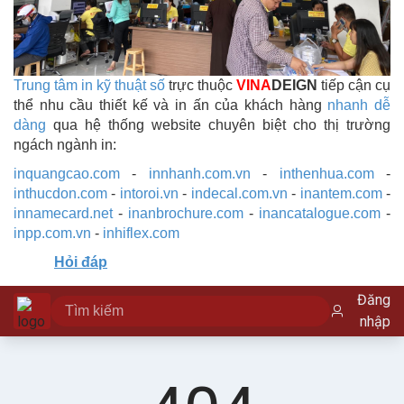
Trung tâm in kỹ thuật số
trực thuộc
VINA
DEIGN
tiếp cận cụ
thể nhu cầu thiết kế và in ấn của khách hàng
nhanh dễ
dàng
qua hệ thống website chuyên biệt cho thị trường
ngách ngành in:
inquangcao.com
-
innhanh.com.vn
-
inthenhua.com
-
inthucdon.com
-
intoroi.vn
-
indecal.com.vn
-
inantem.com
-
innamecard.net
-
inanbrochure.com
-
inancatalogue.com
-
inpp.com.vn
-
inhiflex.com
Hỏi đáp