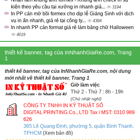
kiện theo yêu cầu tại xưởng in nhanh giá...
3194
In PP cán mờ bồi formex cho dịp lễ Giáng Sinh với dịch
vụ in ấn nhanh, giá rẻ tại công ty...
4384
In nhanh PP cán format giá rẻ làm bảng chữ Halloween
4019
thiết kế banner, tag của InNhanhGiaRe.com, Trang
1
thiết kế banner, tag của InNhanhGiaRe.com, nội dung
mới nhất về thiết kế banner, Trang 1
Giờ làm việc
Thứ 2 - Thứ 7 : 8h - 19h
(Chủ nhật nghỉ)
CÔNG TY TNHH IN KỸ THUẬT SỐ
DIGITAL PRINTING Co., LTD
Tax / MST: 0310 989
626
365 Lê Quang Định, phường 5, quận Bình Thạnh,
TPHCM
(Xem bản đồ)