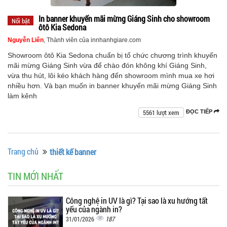
In banner khuyến mãi mừng Giáng Sinh cho showroom
Nổi bật
ôtô Kia Sedona
Nguyễn Liên
, Thành viên của innhanhgiare.com
Showroom ôtô Kia Sedona chuẩn bị tổ chức chương trình khuyến
mãi mừng Giáng Sinh vừa để chào đón không khí Giáng Sinh,
vừa thu hút, lôi kéo khách hàng đến showroom mình mua xe hơi
nhiều hơn. Và bạn muốn in banner khuyến mãi mừng Giáng Sinh
làm kênh
5561 lượt xem
ĐỌC TIẾP
Trang chủ
thiết kế banner
TIN MỚI NHẤT
Công nghệ in UV là gì? Tại sao là xu hướng tất
yếu của ngành in?
187
31/01/2026