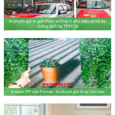
In nhanh giá re giới thiệu xưởng in phù hiệu xe hỗ trợ
chống dịch tại TPHCM
In tranh PP cán Format - In nhanh giá rẻ tại Sài Gòn