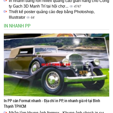
In nhanh băng rôn hiflex quảng cáo gian hàng cho Công
ty Gạch 3D Mạnh Trí tại hội chợ...
4747
Thiết kế poster quảng cáo đẹp bằng Photoshop,
Illustrator
64
IN NHANH PP
In PP cán Format nhanh - Địa chỉ in PP, in nhanh giá rẻ tại Bình
Thạnh TPHCM
Nhận làm khung ảnh formex - Khung ảnh check in sự