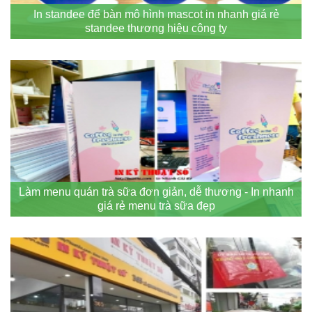
In standee để bàn mô hình mascot in nhanh giá rẻ
standee thương hiệu công ty
Làm menu quán trà sữa đơn giản, dễ thương - In nhanh
giá rẻ menu trà sữa đẹp