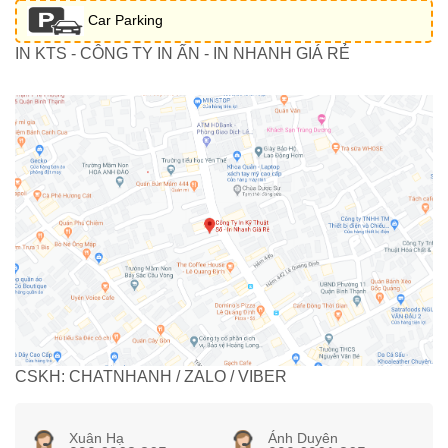
Car Parking
IN KTS - CÔNG TY IN ẤN - IN NHANH GIÁ RẺ
CSKH: CHATNHANH / ZALO / VIBER
Xuân Hạ
Ánh Duyên