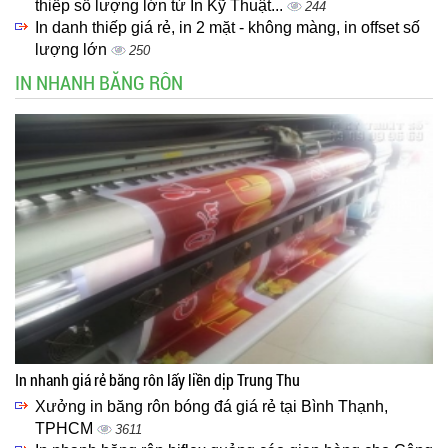
thiếp số lượng lớn từ In Kỹ Thuật...
244
In danh thiếp giá rẻ, in 2 mặt - không màng, in offset số
lượng lớn
250
IN NHANH BĂNG RÔN
In nhanh giá rẻ băng rôn lấy liền dịp Trung Thu
Xưởng in băng rôn bóng đá giá rẻ tại Bình Thạnh,
TPHCM
3611