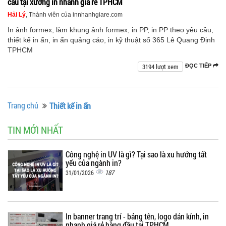
cầu tại xưởng in nhanh giá rẻ TPHCM
Hải Lý
, Thành viên của innhanhgiare.com
In ảnh formex, làm khung ảnh formex, in PP, in PP theo yêu cầu,
thiết kế in ấn, in ấn quảng cáo, in kỹ thuật số 365 Lê Quang Định
TPHCM
3194 lượt xem
ĐỌC TIẾP
Trang chủ
Thiết kế in ấn
TIN MỚI NHẤT
Công nghệ in UV là gì? Tại sao là xu hướng tất
yếu của ngành in?
187
31/01/2026
In banner trang trí - bảng tên, logo dán kính, in
nhanh giá rẻ hàng đầu tại TPHCM