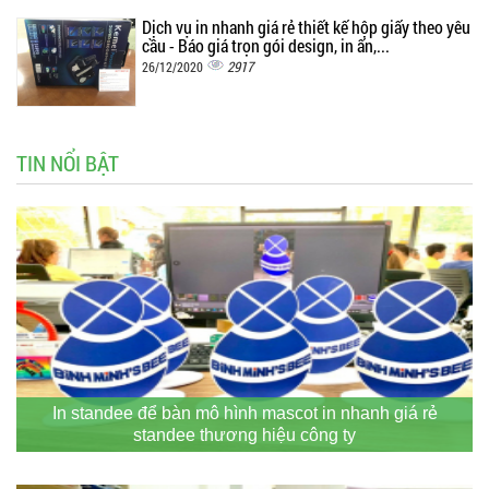
Dịch vụ in nhanh giá rẻ thiết kế hộp giấy theo yêu
cầu - Báo giá trọn gói design, in ấn,...
2917
26/12/2020
TIN NỔI BẬT
In standee để bàn mô hình mascot in nhanh giá rẻ
standee thương hiệu công ty