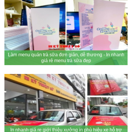
Làm menu quán trà sữa đơn giản, dễ thương - In nhanh
giá rẻ menu trà sữa đẹp
In nhanh giá re giới thiệu xưởng in phù hiệu xe hỗ trợ