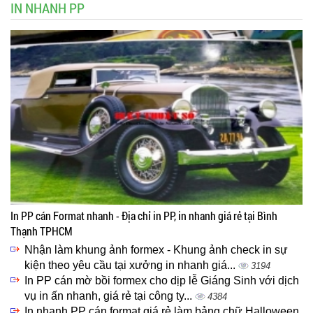
IN NHANH PP
In PP cán Format nhanh - Địa chỉ in PP, in nhanh giá rẻ tại Bình
Thạnh TPHCM
Nhận làm khung ảnh formex - Khung ảnh check in sự
kiện theo yêu cầu tại xưởng in nhanh giá...
3194
In PP cán mờ bồi formex cho dịp lễ Giáng Sinh với dịch
vụ in ấn nhanh, giá rẻ tại công ty...
4384
In nhanh PP cán format giá rẻ làm bảng chữ Halloween