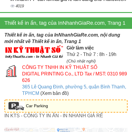
4019
Thiết kế in ấn, tag của InNhanhGiaRe.com, Trang 1
Thiết kế in ấn, tag của InNhanhGiaRe.com, nội dung
mới nhất về Thiết kế in ấn, Trang 1
Giờ làm việc
Thứ 2 - Thứ 7 : 8h - 19h
(Chủ nhật nghỉ)
CÔNG TY TNHH IN KỸ THUẬT SỐ
DIGITAL PRINTING Co., LTD
Tax / MST: 0310 989
626
365 Lê Quang Định, phường 5, quận Bình Thạnh,
TPHCM
(Xem bản đồ)
Car Parking
IN KTS - CÔNG TY IN ẤN - IN NHANH GIÁ RẺ