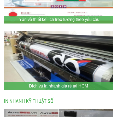
In ấn và thiết kế lịch treo tường theo yêu cầu
Dịch vụ in nhanh giá rẻ tại HCM
IN NHANH KỸ THUẬT SỐ