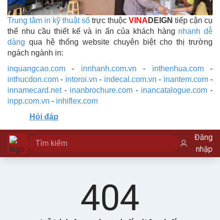
Trung tâm in kỹ thuật số
trực thuộc
VINA
DEIGN
tiếp cận cụ
thể nhu cầu thiết kế và in ấn của khách hàng
nhanh dễ
dàng
qua hệ thống website chuyên biệt cho thị trường
ngách ngành in:
inquangcao.com
-
innhanh.com.vn
-
inthenhua.com
-
inthucdon.com
-
intoroi.vn
-
indecal.com.vn
-
inantem.com
-
innamecard.net
-
inanbrochure.com
-
inancatalogue.com
-
inpp.com.vn
-
inhiflex.com
Hỏi đáp