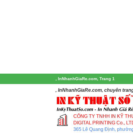
, InNhanhGiaRe.com, Trang 1
, InNhanhGiaRe.com, chuyên trang
CÔNG TY TNHH IN KỸ TH
DIGITAL PRINTING Co., LT
365 Lê Quang Định, phườn