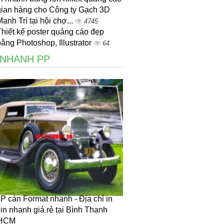
gian hàng cho Công ty Gạch 3D
ạnh Trí tại hội chợ...
4745
Thiết kế poster quảng cáo đẹp
ằng Photoshop, Illustrator
64
 NHANH PP
PP cán Format nhanh - Địa chỉ in
 in nhanh giá rẻ tại Bình Thạnh
HCM