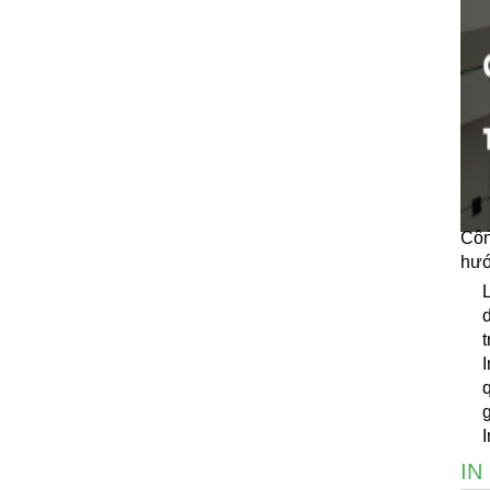
Côn
hướ
I
q
g
IN