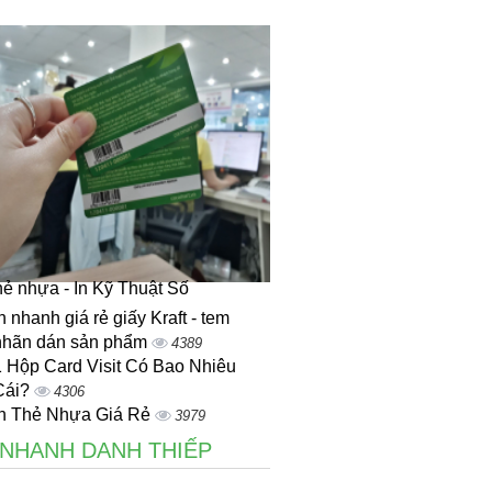
thẻ nhựa - In Kỹ Thuật Số
n nhanh giá rẻ giấy Kraft - tem
nhãn dán sản phẩm
4389
1 Hộp Card Visit Có Bao Nhiêu
Cái?
4306
In Thẻ Nhựa Giá Rẻ
3979
 NHANH DANH THIẾP