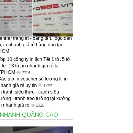
anner trang trí - bảng tên, logo dán
h, in nhanh giá rẻ hàng đầu tại
HCM
op 10 công ty in lịch Tết 1 tờ, 5 tờ,
 tờ, 13 tờ, in nhanh giá rẻ tại
TPHCM
2214
áo giá in voucher số lượng ít, in
hanh giá rẻ uy tín
1763
n tranh siêu thực - tranh siêu
ưởng - tranh treo tường tại xưởng
n nhanh giá rẻ
2328
 NHANH QUẢNG CÁO