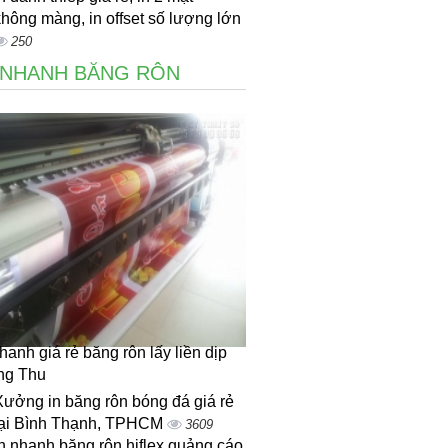
hông màng, in offset số lượng lớn
250
 NHANH BĂNG RÔN
nhanh giá rẻ băng rôn lấy liền dịp
ng Thu
Xưởng in băng rôn bóng đá giá rẻ
tại Bình Thạnh, TPHCM
3609
In nhanh băng rôn hiflex quảng cáo