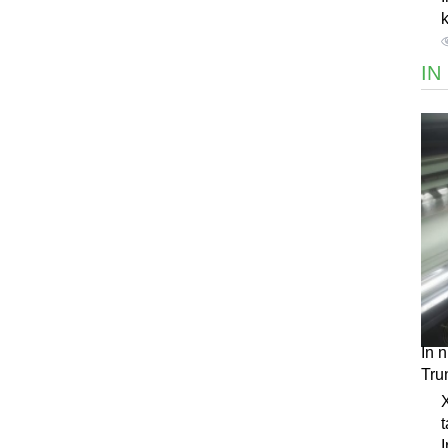
k
IN
In 
Tru