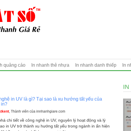
nh quảng cáo
In nhanh thẻ nhựa
In nhanh danh thiếp
In 
IN
ghệ in UV là gì? Tại sao là xu hướng tất yếu của
 in?
tkent
, Thành viên của innhanhgiare.com
á chi tiết về công nghệ in UV, nguyên lý hoạt động và lý
sao in UV trở thành xu hướng tất yếu trong ngành in ấn hiện