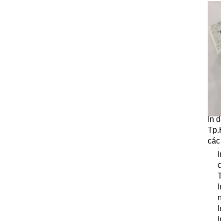
In d
Tp.
các
I
c
I
l
I