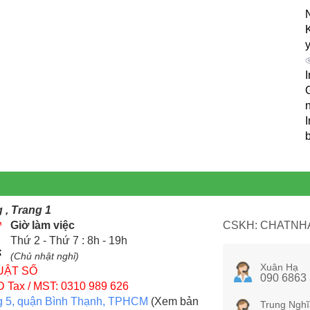
y
I
G
n
I
 , Trang 1
Giờ làm việc
CSKH: CHATNHA
Thứ 2 - Thứ 7 : 8h - 19h
(Chủ nhật nghỉ)
Xuân Hạ
UẬT SỐ
090 6863
D
Tax / MST: 0310 989 626
g 5, quận Bình Thạnh, TPHCM
(Xem bản
Trung Nghĩ