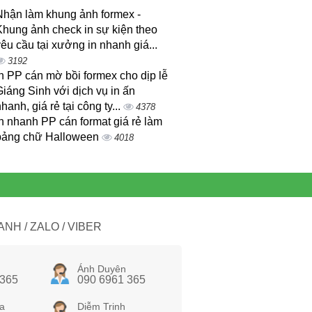
Nhận làm khung ảnh formex -
Khung ảnh check in sự kiện theo
êu cầu tại xưởng in nhanh giá...
3192
n PP cán mờ bồi formex cho dịp lễ
iáng Sinh với dịch vụ in ấn
hanh, giá rẻ tại công ty...
4378
n nhanh PP cán format giá rẻ làm
bảng chữ Halloween
4018
NH / ZALO / VIBER
Ánh Duyên
 365
090 6961 365
a
Diễm Trinh