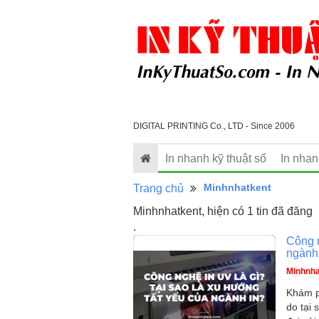
DIGITAL PRINTING Co., LTD - Since 2006
In nhanh kỹ thuật số
In nha
Minhnhatkent
Trang chủ
Minhnhatkent, hiện có 1 tin đã đăng
.
Công n
ngành
Minhnha
Khám ph
do tại 