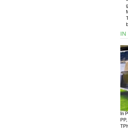
M
b
IN
In 
PP,
TP