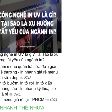
g nghệ in UV là gì? Tại sao là xu
ng tất yếu của ngành in?
Làm menu quán trà sữa đơn giản,
dễ thương - In nhanh giá rẻ menu
trà sữa đẹp
2742
n tờ bướm, in tờ rơi, in tờ gấp
uảng cáo - In nhanh kỹ thuật số
iá rẻ
3901
In menu giá rẻ tại TPHCM
4093
 NHANH THẺ NHỰA