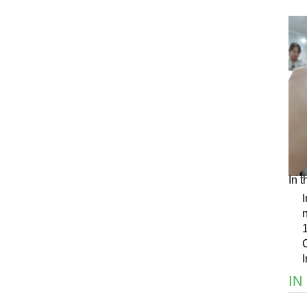
In 
I
IN