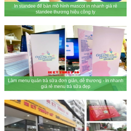
In standee để bàn mô hình mascot in nhanh giá rẻ
standee thương hiệu công ty
Làm menu quán trà sữa đơn giản, dễ thương - In nhanh
giá rẻ menu trà sữa đẹp