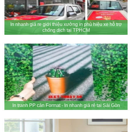
In nhanh giá re giới thiệu xưởng in phù hiệu xe hỗ trợ
chống dịch tại TPHCM
In tranh PP cán Format - In nhanh giá rẻ tại Sài Gòn