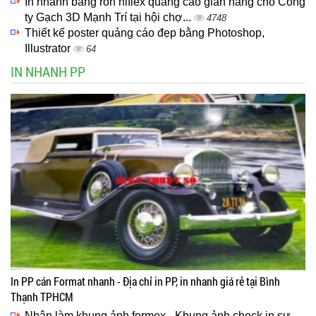
In nhanh băng rôn hiflex quảng cáo gian hàng cho Công
ty Gạch 3D Mạnh Trí tại hội chợ...
4748
Thiết kế poster quảng cáo đẹp bằng Photoshop,
Illustrator
64
IN NHANH PP
In PP cán Format nhanh - Địa chỉ in PP, in nhanh giá rẻ tại Bình
Thạnh TPHCM
Nhận làm khung ảnh formex - Khung ảnh check in sự