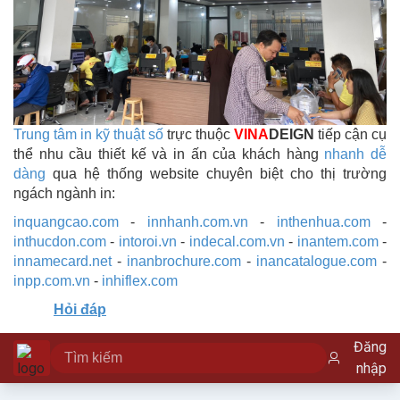
Trung tâm in kỹ thuật số
trực thuộc
VINA
DEIGN
tiếp cận cụ
thể nhu cầu thiết kế và in ấn của khách hàng
nhanh dễ
dàng
qua hệ thống website chuyên biệt cho thị trường
ngách ngành in:
inquangcao.com
-
innhanh.com.vn
-
inthenhua.com
-
inthucdon.com
-
intoroi.vn
-
indecal.com.vn
-
inantem.com
-
innamecard.net
-
inanbrochure.com
-
inancatalogue.com
-
inpp.com.vn
-
inhiflex.com
Hỏi đáp