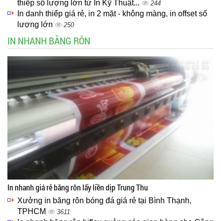
thiếp số lượng lớn từ In Kỹ Thuật...
244
In danh thiếp giá rẻ, in 2 mặt - không màng, in offset số
lượng lớn
250
IN NHANH BĂNG RÔN
In nhanh giá rẻ băng rôn lấy liền dịp Trung Thu
Xưởng in băng rôn bóng đá giá rẻ tại Bình Thạnh,
TPHCM
3611