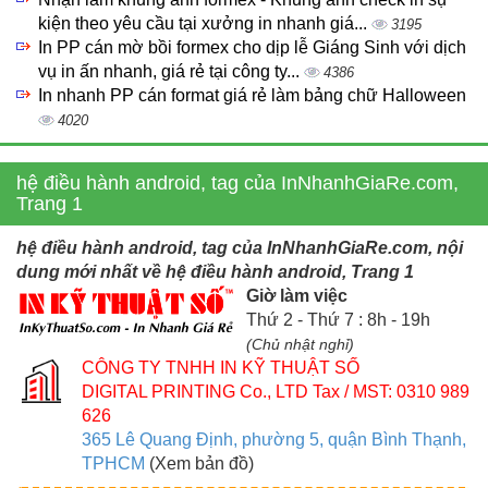
kiện theo yêu cầu tại xưởng in nhanh giá...
3195
In PP cán mờ bồi formex cho dịp lễ Giáng Sinh với dịch
vụ in ấn nhanh, giá rẻ tại công ty...
4386
In nhanh PP cán format giá rẻ làm bảng chữ Halloween
4020
hệ điều hành android, tag của InNhanhGiaRe.com,
Trang 1
hệ điều hành android, tag của InNhanhGiaRe.com, nội
dung mới nhất về hệ điều hành android, Trang 1
Giờ làm việc
Thứ 2 - Thứ 7 : 8h - 19h
(Chủ nhật nghỉ)
CÔNG TY TNHH IN KỸ THUẬT SỐ
DIGITAL PRINTING Co., LTD
Tax / MST: 0310 989
626
365 Lê Quang Định, phường 5, quận Bình Thạnh,
TPHCM
(Xem bản đồ)