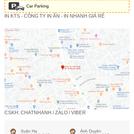
Car Parking
IN KTS - CÔNG TY IN ẤN - IN NHANH GIÁ RẺ
CSKH: CHATNHANH / ZALO / VIBER
Xuân Hạ
Ánh Duyên