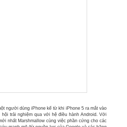
một người dùng iPhone kể từ khi iPhone 5 ra mắt vào
hội trải nghiệm qua với hệ điều hành Android. Với
 mới nhất Marshmallow cùng việc phần cứng cho các
n cứu mạnh mẽ (từ nguồn lực của Google và các hãng