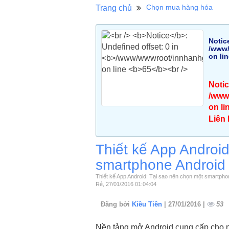
Chọn mua hàng hóa
Trang chủ
Notic
/www/
on li
Noti
/www/
on li
Liên
Thiết kế App Androi
smartphone Android 
Thiết kế App Android: Tại sao nên chọn một smartpho
Rẻ, 27/01/2016 01:04:04
Đăng bởi
Kiều Tiên
| 27/01/2016 |
53
Nền tảng mở Android cung cấp cho 