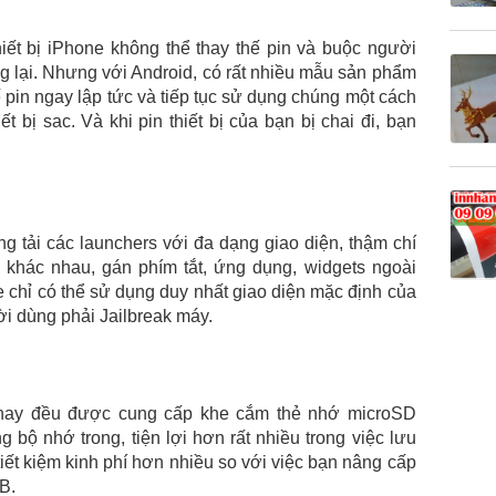
hiết bị iPhone không thể thay thế pin và buộc người
g lại. Nhưng với Android, có rất nhiều mẫu sản phẩm
 pin ngay lập tức và tiếp tục sử dụng chúng một cách
t bị sac. Và khi pin thiết bị của bạn bị chai đi, bạn
g tải các launchers với đa dạng giao diện, thậm chí
h khác nhau, gán phím tắt, ứng dụng, widgets ngoài
e chỉ có thể sử dụng duy nhất giao diện mặc định của
ời dùng phải Jailbreak máy.
n nay đều được cung cấp khe cắm thẻ nhớ microSD
bộ nhớ trong, tiện lợi hơn rất nhiều trong việc lưu
tiết kiệm kinh phí hơn nhiều so với việc bạn nâng cấp
B.