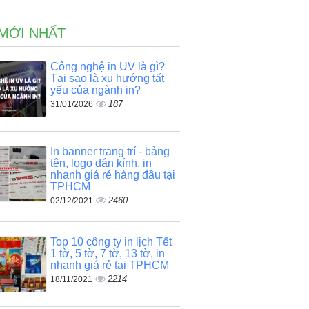
 MỚI NHẤT
Công nghệ in UV là gì?
Tại sao là xu hướng tất
yếu của ngành in?
187
31/01/2026
p
In banner trang trí - bảng
tên, logo dán kính, in
nhanh giá rẻ hàng đầu tại
TPHCM
2460
02/12/2021
Top 10 công ty in lịch Tết
1 tờ, 5 tờ, 7 tờ, 13 tờ, in
nhanh giá rẻ tại TPHCM
2214
18/11/2021