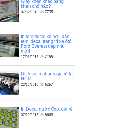
Giấy khen khác bằng
khen chỗ nào?
7735
07/02/2018
In tem decal xe hơi, dán
tem, decal trang trí xe ôtô
Ford Everest đẹp như
mới!
7155
17/06/2016
Dịch vụ in nhanh giá rẻ tại
HCM
6257
22/12/2016
In Decal nước đẹp, giá rẻ
5669
07/12/2016