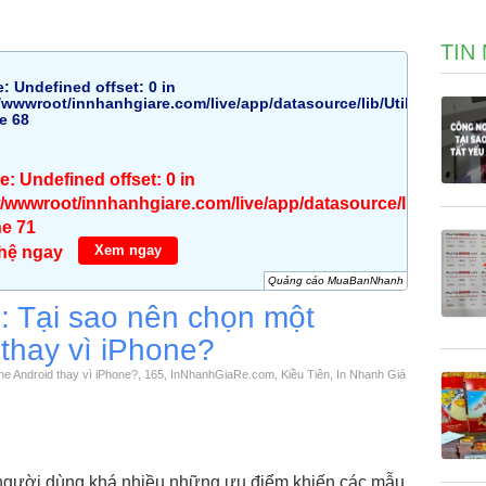
TIN
e
: Undefined offset: 0 in
wwwroot/innhanhgiare.com/live/app/datasource/lib/Util.php
ne
68
ce
: Undefined offset: 0 in
wwwroot/innhanhgiare.com/live/app/datasource/lib/Util.ph
ne
71
Xem ngay
 hệ ngay
Quảng cáo MuaBanNhanh
d: Tại sao nên chọn một
thay vì iPhone?
ne Android thay vì iPhone?, 165, InNhanhGiaRe.com, Kiều Tiên, In Nhanh Giá
người dùng khá nhiều những ưu điểm khiến các mẫu