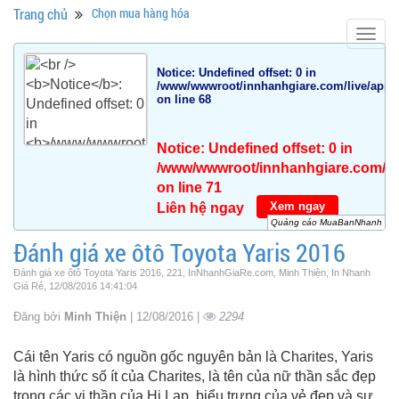
Trang chủ
Chọn mua hàng hóa
Togg
navig
Notice
: Undefined offset: 0 in
/www/wwwroot/innhanhgiare.com/live/app/da
on line
68
Notice
: Undefined offset: 0 in
/www/wwwroot/innhanhgiare.com/live
on line
71
Xem ngay
Liên hệ ngay
Quảng cáo MuaBanNhanh
Đánh giá xe ôtô Toyota Yaris 2016
Đánh giá xe ôtô Toyota Yaris 2016, 221, InNhanhGiaRe.com, Minh Thiện, In Nhanh
Giá Rẻ, 12/08/2016 14:41:04
Đăng bởi
Minh Thiện
| 12/08/2016 |
2294
Cái tên Yaris có nguồn gốc nguyên bản là Charites, Yaris
là hình thức số ít của Charites, là tên của nữ thần sắc đẹp
trong các vị thần của Hi Lạp, biểu trưng của vẻ đẹp và sự