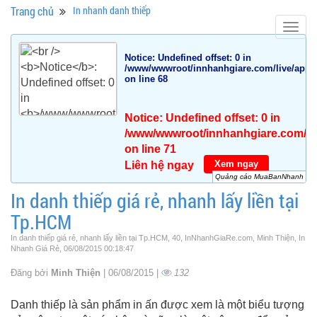
Trang chủ
In nhanh danh thiếp
Togg
navig
Notice
: Undefined offset: 0 in
/www/wwwroot/innhanhgiare.com/live/app/da
on line
68
Notice
: Undefined offset: 0 in
/www/wwwroot/innhanhgiare.com/live
on line
71
Xem ngay
Liên hệ ngay
Quảng cáo MuaBanNhanh
In danh thiếp giá rẻ, nhanh lấy liền tại
Tp.HCM
In danh thiếp giá rẻ, nhanh lấy liền tại Tp.HCM, 40, InNhanhGiaRe.com, Minh Thiện, In
Nhanh Giá Rẻ, 06/08/2015 00:18:47
Đăng bởi
Minh Thiện
| 06/08/2015 |
132
Danh thiếp là sản phẩm in ấn được xem là một biểu tượng