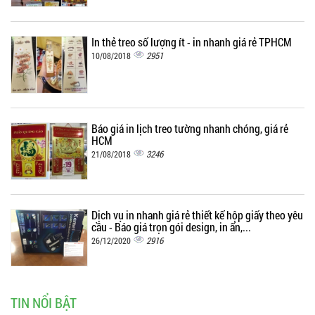
In thẻ treo số lượng ít - in nhanh giá rẻ TPHCM
2951
10/08/2018
Báo giá in lịch treo tường nhanh chóng, giá rẻ
HCM
3246
21/08/2018
Dịch vụ in nhanh giá rẻ thiết kế hộp giấy theo yêu
cầu - Báo giá trọn gói design, in ấn,...
2916
26/12/2020
TIN NỔI BẬT