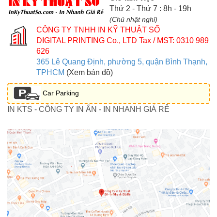
Thứ 2 - Thứ 7 : 8h - 19h
(Chủ nhật nghỉ)
CÔNG TY TNHH IN KỸ THUẬT SỐ
DIGITAL PRINTING Co., LTD
Tax / MST: 0310 989
626
365 Lê Quang Định, phường 5, quận Bình Thạnh,
TPHCM
(Xem bản đồ)
Car Parking
IN KTS - CÔNG TY IN ẤN - IN NHANH GIÁ RẺ