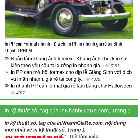
In PP cán Format nhanh - Địa chỉ in PP, in nhanh giá rẻ tại Bình
Thạnh TPHCM
Nhận làm khung ảnh formex - Khung ảnh check in sự
kiện theo yêu cầu tại xưởng in nhanh giá...
3191
In PP cán mờ bồi formex cho dịp lễ Giáng Sinh với dịch
vụ in ấn nhanh, giá rẻ tại công ty...
4375
In nhanh PP cán format giá rẻ làm bảng chữ Halloween
4017
in kỹ thuật số, tag của InNhanhGiaRe.com, Trang 1
in kỹ thuật số, tag của InNhanhGiaRe.com, nội dung
mới nhất về in kỹ thuật số, Trang 1
Giờ làm việc