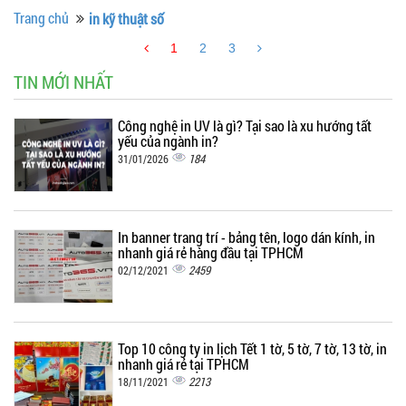
Trang chủ
in kỹ thuật số
1
2
3
TIN MỚI NHẤT
Công nghệ in UV là gì? Tại sao là xu hướng tất
yếu của ngành in?
184
31/01/2026
In banner trang trí - bảng tên, logo dán kính, in
nhanh giá rẻ hàng đầu tại TPHCM
2459
02/12/2021
Top 10 công ty in lịch Tết 1 tờ, 5 tờ, 7 tờ, 13 tờ, in
nhanh giá rẻ tại TPHCM
2213
18/11/2021