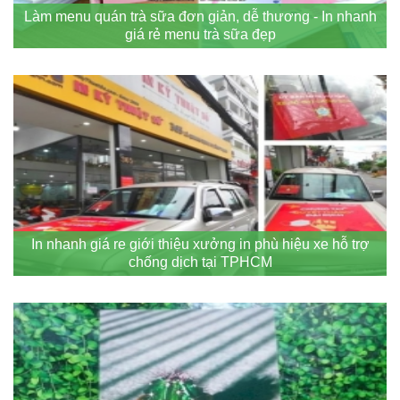
Làm menu quán trà sữa đơn giản, dễ thương - In nhanh
giá rẻ menu trà sữa đẹp
In nhanh giá re giới thiệu xưởng in phù hiệu xe hỗ trợ
chống dịch tại TPHCM