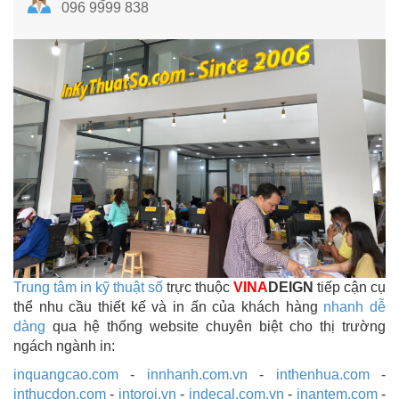
096 9999 838
Trung tâm in kỹ thuật số
trực thuộc
VINA
DEIGN
tiếp cận cụ
thể nhu cầu thiết kế và in ấn của khách hàng
nhanh dễ
dàng
qua hệ thống website chuyên biệt cho thị trường
ngách ngành in:
inquangcao.com
-
innhanh.com.vn
-
inthenhua.com
-
inthucdon.com
-
intoroi.vn
-
indecal.com.vn
-
inantem.com
-