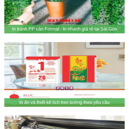
In tranh PP cán Format - In nhanh giá rẻ tại Sài Gòn
In ấn và thiết kế lịch treo tường theo yêu cầu