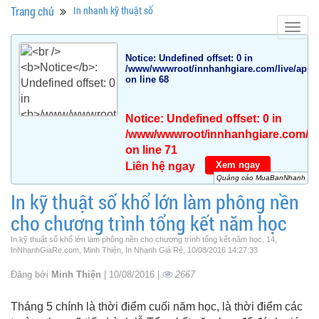
Trang chủ
In nhanh kỹ thuật số
Togg
navig
Notice
: Undefined offset: 0 in
/www/wwwroot/innhanhgiare.com/live/app/da
on line
68
Notice
: Undefined offset: 0 in
/www/wwwroot/innhanhgiare.com/live
on line
71
Xem ngay
Liên hệ ngay
Quảng cáo MuaBanNhanh
In kỹ thuật số khổ lớn làm phông nền
cho chương trình tổng kết năm học
In kỹ thuật số khổ lớn làm phông nền cho chương trình tổng kết năm học, 14,
InNhanhGiaRe.com, Minh Thiện, In Nhanh Giá Rẻ, 10/08/2016 14:27:33
Đăng bởi
Minh Thiện
| 10/08/2016 |
2667
Tháng 5 chính là thời điểm cuối năm học, là thời điểm các