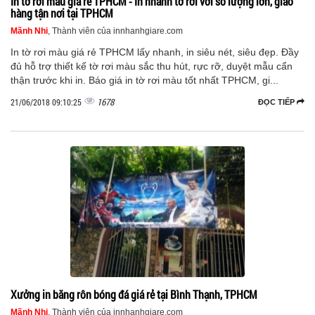
In tờ rơi màu giá rẻ TPHCM - In nhanh tờ rơi với số lượng lớn, giao
hàng tận nơi tại TPHCM
Mãnh Nhi
, Thành viên của innhanhgiare.com
In tờ rơi màu giá rẻ TPHCM lấy nhanh, in siêu nét, siêu đẹp. Đầy
đủ hỗ trợ thiết kế tờ rơi màu sắc thu hút, rực rỡ, duyệt mẫu cẩn
thận trước khi in. Báo giá in tờ rơi màu tốt nhất TPHCM, gi...
1678
21/06/2018 09:10:25
ĐỌC TIẾP
Xưởng in băng rôn bóng đá giá rẻ tại Bình Thạnh, TPHCM
Mãnh Nhi
, Thành viên của innhanhgiare.com