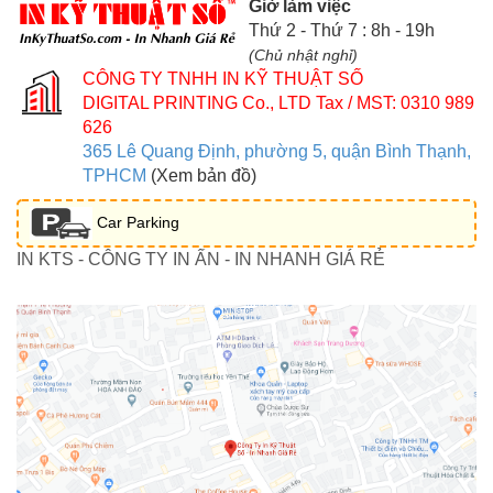
Giờ làm việc
Thứ 2 - Thứ 7 : 8h - 19h
(Chủ nhật nghỉ)
CÔNG TY TNHH IN KỸ THUẬT SỐ
DIGITAL PRINTING Co., LTD
Tax / MST: 0310 989
626
365 Lê Quang Định, phường 5, quận Bình Thạnh,
TPHCM
(Xem bản đồ)
Car Parking
IN KTS - CÔNG TY IN ẤN - IN NHANH GIÁ RẺ