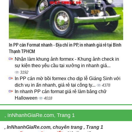
In PP cán Format nhanh - Địa chỉ in PP, in nhanh giá rẻ tại Bình
Thạnh TPHCM
Nhận làm khung ảnh formex - Khung ảnh check in
sự kiện theo yêu cầu tại xưởng in nhanh giá...
3192
In PP cán mờ bồi formex cho dịp lễ Giáng Sinh với
dịch vụ in ấn nhanh, giá rẻ tại công ty...
4378
In nhanh PP cán format giá rẻ làm bảng chữ
Halloween
4018
, InNhanhGiaRe.com, Trang 1
, InNhanhGiaRe.com, chuyên trang , Trang 1