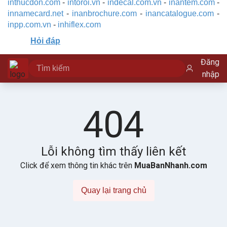
inthucdon.com
-
intoroi.vn
-
indecal.com.vn
-
inantem.com
-
innamecard.net
-
inanbrochure.com
-
inancatalogue.com
-
inpp.com.vn
-
inhiflex.com
Hỏi đáp