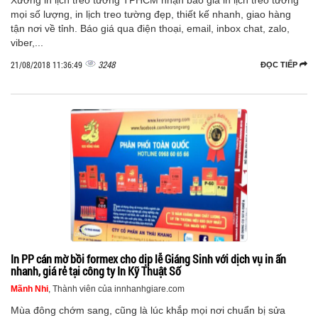
Xưởng in lịch treo tường TPHCM nhận báo giá in lịch treo tường
mọi số lượng, in lịch treo tường đẹp, thiết kế nhanh, giao hàng
tận nơi về tỉnh. Báo giá qua điện thoại, email, inbox chat, zalo,
viber,...
3248
21/08/2018 11:36:49
ĐỌC TIẾP
In PP cán mờ bồi formex cho dịp lễ Giáng Sinh với dịch vụ in ấn
nhanh, giá rẻ tại công ty In Kỹ Thuật Số
Mãnh Nhi
, Thành viên của innhanhgiare.com
Mùa đông chớm sang, cũng là lúc khắp mọi nơi chuẩn bị sửa