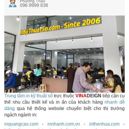
Phương Thảo
096 9999 838
Trung tâm in kỹ thuật số
trực thuộc
VINA
DEIGN
tiếp cận cụ
thể nhu cầu thiết kế và in ấn của khách hàng
nhanh dễ
dàng
qua hệ thống website chuyên biệt cho thị trường
ngách ngành in:
inquangcao.com
-
innhanh.com.vn
-
inthenhua.com
-