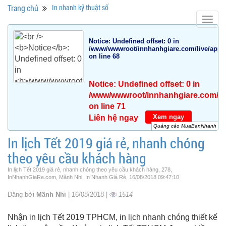
Trang chủ
In nhanh kỹ thuật số
Togg
navig
Notice
: Undefined offset: 0 in
/www/wwwroot/innhanhgiare.com/live/app/da
on line
68
Notice
: Undefined offset: 0 in
/www/wwwroot/innhanhgiare.com/live
on line
71
Xem ngay
Liên hệ ngay
Quảng cáo MuaBanNhanh
In lịch Tết 2019 giá rẻ, nhanh chóng
theo yêu cầu khách hàng
In lịch Tết 2019 giá rẻ, nhanh chóng theo yêu cầu khách hàng, 278,
InNhanhGiaRe.com, Mãnh Nhi, In Nhanh Giá Rẻ, 16/08/2018 09:47:10
Đăng bởi
Mãnh Nhi
| 16/08/2018 |
1514
Nhận in lịch Tết 2019 TPHCM, in lịch nhanh chóng thiết kế