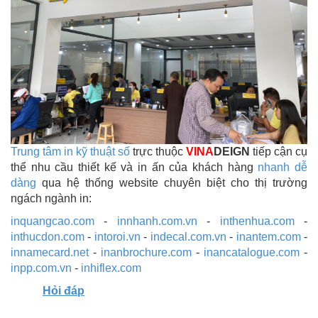
Trung tâm in kỹ thuật số
trực thuộc
VINA
DEIGN
tiếp cận cụ
thể nhu cầu thiết kế và in ấn của khách hàng
nhanh dễ
dàng
qua hệ thống website chuyên biệt cho thị trường
ngách ngành in:
inquangcao.com
-
innhanh.com.vn
-
inthenhua.com
-
inthucdon.com
-
intoroi.vn
-
indecal.com.vn
-
inantem.com
-
innamecard.net
-
inanbrochure.com
-
inancatalogue.com
-
inpp.com.vn
-
inhiflex.com
Hỏi đáp