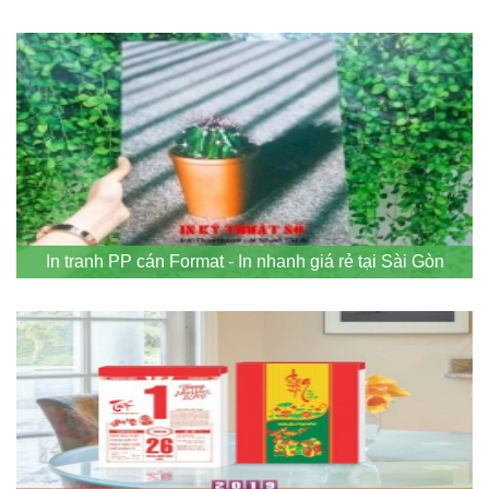
In tranh PP cán Format - In nhanh giá rẻ tại Sài Gòn