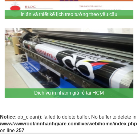
In ấn và thiết kế lịch treo tường theo yêu cầu
Dịch vụ in nhanh giá rẻ tại HCM
Notice
: ob_clean(): failed to delete buffer. No buffer to delete in
/www/wwwroot/innhanhgiare.com/live/web/home/index.php
on line
257