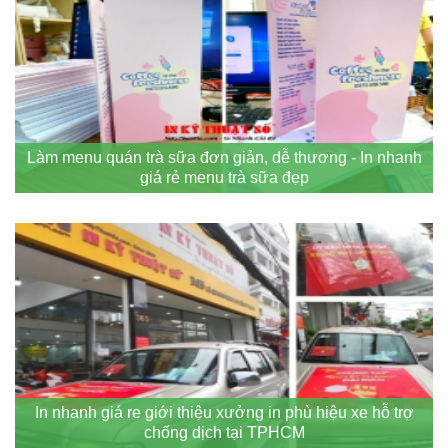
Làm menu quán trà sữa đơn giản, dễ thương - In nhanh
giá rẻ menu trà sữa đẹp
In nhanh giá re giới thiệu xưởng in phù hiệu xe hỗ trợ
chống dịch tại TPHCM