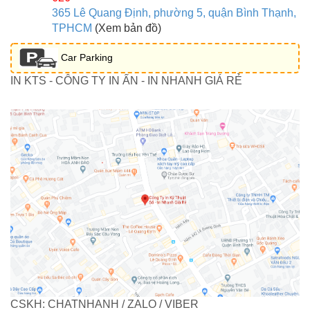
365 Lê Quang Định, phường 5, quận Bình Thạnh,
TPHCM
(Xem bản đồ)
Car Parking
IN KTS - CÔNG TY IN ẤN - IN NHANH GIÁ RẺ
CSKH: CHATNHANH / ZALO / VIBER