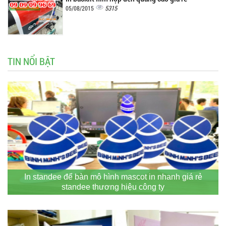
5315
05/08/2015
TIN NỔI BẬT
In standee để bàn mô hình mascot in nhanh giá rẻ
standee thương hiệu công ty