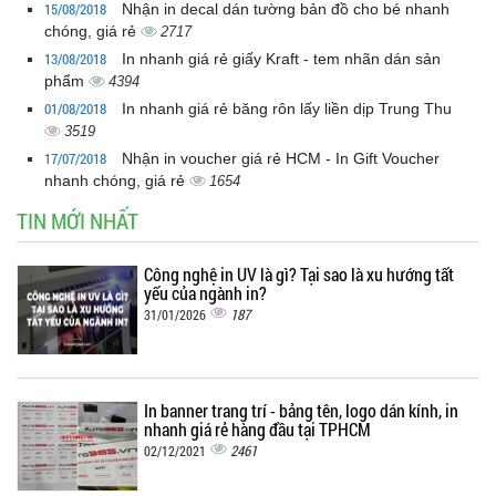
15/08/2018
Nhận in decal dán tường bản đồ cho bé nhanh
chóng, giá rẻ
2717
13/08/2018
In nhanh giá rẻ giấy Kraft - tem nhãn dán sản
phẩm
4394
01/08/2018
In nhanh giá rẻ băng rôn lấy liền dịp Trung Thu
3519
17/07/2018
Nhận in voucher giá rẻ HCM - In Gift Voucher
nhanh chóng, giá rẻ
1654
TIN MỚI NHẤT
Công nghệ in UV là gì? Tại sao là xu hướng tất
yếu của ngành in?
187
31/01/2026
In banner trang trí - bảng tên, logo dán kính, in
nhanh giá rẻ hàng đầu tại TPHCM
2461
02/12/2021