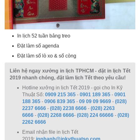
In lịch 52 tuần bảng treo
Đặt làm sổ agenda
Đặt làm sổ lò xo & sổ còng
Liên hệ ngay xưởng in lịch TPHCM - đặt in lịch Tết
2019 nhanh chóng, đặt làm lịch Tết theo yêu cầu!
Hotline xưởng in lịch Tết 2019 - gọi cho In Kỹ
Thuật Số:
0909 215 365
-
0901 189 365
-
0901
188 365
-
0906 839 365
-
09 09 09 9669
-
(028)
2237 6666
-
(028) 2238 6666
-
(028) 2263
6666
-
(028) 2268 6666
-
(028) 224 66666
-
(028)
2262 6666
Email nhận file in lịch Tết
2019:
innhanh@inkythuatso.com