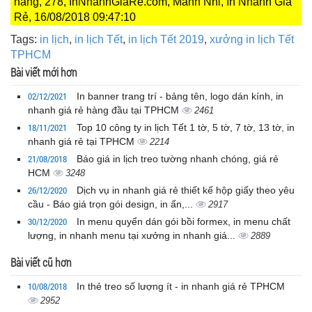
hàng, 278, InNhanhGiaRe.com, Mãnh Nhi, In Nhanh Giá
Rẻ, 16/08/2018 09:47:10
Tags:
in lịch
,
in lịch Tết
,
in lịch Tết 2019
,
xưởng in lịch Tết
TPHCM
Bài viết mới hơn
02/12/2021
In banner trang trí - bảng tên, logo dán kính, in
nhanh giá rẻ hàng đầu tại TPHCM
2461
18/11/2021
Top 10 công ty in lịch Tết 1 tờ, 5 tờ, 7 tờ, 13 tờ, in
nhanh giá rẻ tại TPHCM
2214
21/08/2018
Báo giá in lịch treo tường nhanh chóng, giá rẻ
HCM
3248
26/12/2020
Dịch vụ in nhanh giá rẻ thiết kế hộp giấy theo yêu
cầu - Báo giá trọn gói design, in ấn,...
2917
30/12/2020
In menu quyển dán gói bồi formex, in menu chất
lượng, in nhanh menu tại xưởng in nhanh giá...
2889
Bài viết cũ hơn
10/08/2018
In thẻ treo số lượng ít - in nhanh giá rẻ TPHCM
2952