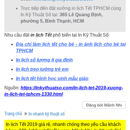
Trực tiếp đến đặt xưởng in lịch Tết TPHCM cùng
In Kỹ Thuật Số tại:
365 Lê Quang Định,
phường 5, Bình Thạnh, HCM
Nhu cầu đặt
in lịch Tết
phổ biến tại In Kỹ Thuật Số:
Địa chỉ làm lịch tết cho bé - in ảnh lịch cho bé tại
TPHCM
In lịch số lượng ít gia đình
In lịch treo tường trẻ em
In lịch tết hình học sinh mẫu giáo
Nguồn:
https://inkythuatso.com/in-lich-tet-2019-xuong-
in-lich-tet-tphcm-1330.html
Đăng bởi Mãnh Nhi
Trang chủ
In nhanh kỹ thuật số
In lịch Tết 2019 giá rẻ, nhanh chóng theo yêu cầu khách