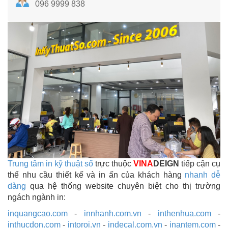
096 9999 838
Trung tâm in kỹ thuật số
trực thuộc
VINA
DEIGN
tiếp cận cụ
thể nhu cầu thiết kế và in ấn của khách hàng
nhanh dễ
dàng
qua hệ thống website chuyên biệt cho thị trường
ngách ngành in:
inquangcao.com
-
innhanh.com.vn
-
inthenhua.com
-
inthucdon.com
-
intoroi.vn
-
indecal.com.vn
-
inantem.com
-