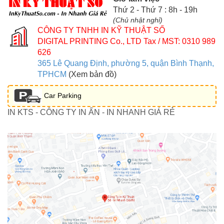
Thứ 2 - Thứ 7 : 8h - 19h
(Chủ nhật nghỉ)
CÔNG TY TNHH IN KỸ THUẬT SỐ
DIGITAL PRINTING Co., LTD
Tax / MST: 0310 989
626
365 Lê Quang Định, phường 5, quận Bình Thạnh,
TPHCM
(Xem bản đồ)
Car Parking
IN KTS - CÔNG TY IN ẤN - IN NHANH GIÁ RẺ