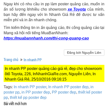
Ngay khi có nhu cầu in pp làm poster quảng cáo, muốn in
ấn số lượng ít/nhiều cho showroom
xe Toyota
của mình,
bạn hãy đến ngay với In Nhanh Giá Rẻ để được tư vấn
miễn phí và in ấn nhanh chóng.
Tìm kiếm thông tin in ấn quảng cáo, thi công quảng cáo tại
Mạng xã hội nổi tiếng MuaBanNhanh:
https://muabannhanh.com/thi-cong-quang-cao
Đăng bởi Nguyễn Liên
Trang chủ
In nhanh PP
In nhanh PP poster quảng cáo giá rẻ, đẹp cho showroom
ôtô Toyota, 226, InNhanhGiaRe.com, Nguyễn Liên, In
Nhanh Giá Rẻ, 25/10/2016 09:16:15
Tags:
In nhanh PP poster
,
In nhanh PP poster đẹp
,
in
poster pp
,
in PP poster đẹp
,
PP poster đẹp
,
thiết kế poster
pp
,
thiết kế pp poster đẹp
Bài viết mới hơn