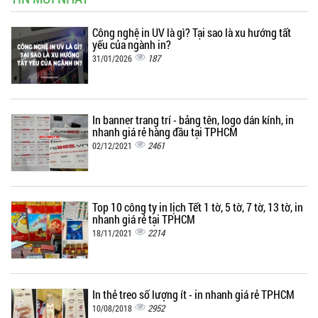
Công nghệ in UV là gì? Tại sao là xu hướng tất
yếu của ngành in?
187
31/01/2026
In banner trang trí - bảng tên, logo dán kính, in
nhanh giá rẻ hàng đầu tại TPHCM
2461
02/12/2021
Top 10 công ty in lịch Tết 1 tờ, 5 tờ, 7 tờ, 13 tờ, in
nhanh giá rẻ tại TPHCM
2214
18/11/2021
In thẻ treo số lượng ít - in nhanh giá rẻ TPHCM
2952
10/08/2018