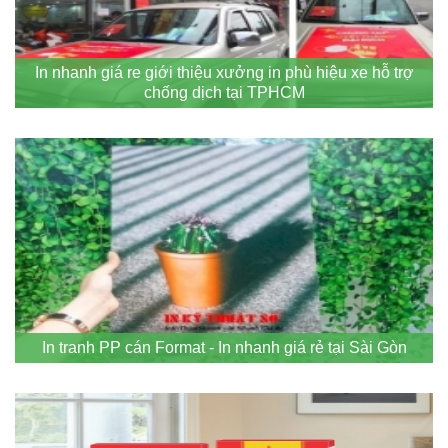
In nhanh giá re giới thiệu xưởng in phù hiệu xe hỗ trợ
chống dịch tại TPHCM
In tranh PP cán Format - In nhanh giá rẻ tại Sài Gòn