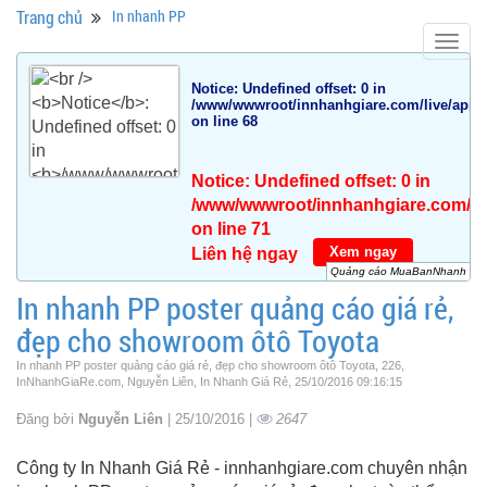
Trang chủ
In nhanh PP
Togg
navig
Notice
: Undefined offset: 0 in
/www/wwwroot/innhanhgiare.com/live/app/da
on line
68
Notice
: Undefined offset: 0 in
/www/wwwroot/innhanhgiare.com/live
on line
71
Xem ngay
Liên hệ ngay
Quảng cáo MuaBanNhanh
In nhanh PP poster quảng cáo giá rẻ,
đẹp cho showroom ôtô Toyota
In nhanh PP poster quảng cáo giá rẻ, đẹp cho showroom ôtô Toyota, 226,
InNhanhGiaRe.com, Nguyễn Liên, In Nhanh Giá Rẻ, 25/10/2016 09:16:15
Đăng bởi
Nguyễn Liên
| 25/10/2016 |
2647
Công ty In Nhanh Giá Rẻ - innhanhgiare.com chuyên nhận