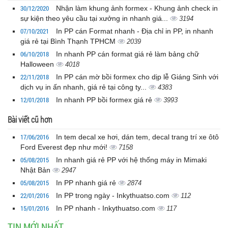
30/12/2020
Nhận làm khung ảnh formex - Khung ảnh check in
sự kiện theo yêu cầu tại xưởng in nhanh giá...
3194
07/10/2021
In PP cán Format nhanh - Địa chỉ in PP, in nhanh
giá rẻ tại Bình Thạnh TPHCM
2039
06/10/2018
In nhanh PP cán format giá rẻ làm bảng chữ
Halloween
4018
22/11/2018
In PP cán mờ bồi formex cho dịp lễ Giáng Sinh với
dịch vụ in ấn nhanh, giá rẻ tại công ty...
4383
12/01/2018
In nhanh PP bồi formex giá rẻ
3993
Bài viết cũ hơn
17/06/2016
In tem decal xe hơi, dán tem, decal trang trí xe ôtô
Ford Everest đẹp như mới!
7158
05/08/2015
In nhanh giá rẻ PP với hệ thống máy in Mimaki
Nhật Bản
2947
05/08/2015
In PP nhanh giá rẻ
2874
22/01/2016
In PP trong ngày - Inkythuatso.com
112
15/01/2016
In PP nhanh - Inkythuatso.com
117
TIN MỚI NHẤT