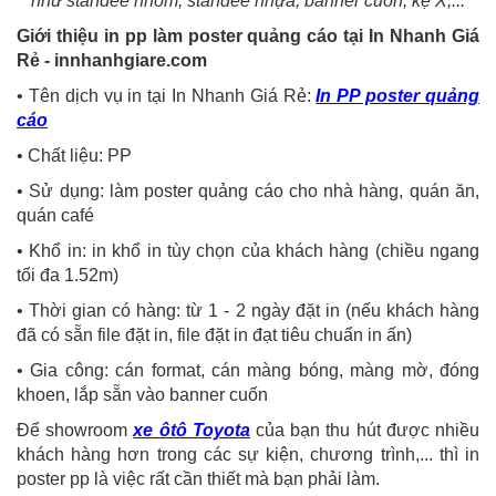
như standee nhôm, standee nhựa, banner cuốn, kệ X,...
Giới thiệu in pp làm poster quảng cáo tại In Nhanh Giá
Rẻ - innhanhgiare.com
• Tên dịch vụ in tại In Nhanh Giá Rẻ:
In PP poster quảng
cáo
• Chất liệu: PP
• Sử dụng: làm poster quảng cáo cho nhà hàng, quán ăn,
quán café
• Khổ in: in khổ in tùy chọn của khách hàng (chiều ngang
tối đa 1.52m)
• Thời gian có hàng: từ 1 - 2 ngày đặt in (nếu khách hàng
đã có sẵn file đặt in, file đặt in đạt tiêu chuẩn in ấn)
• Gia công: cán format, cán màng bóng, màng mờ, đóng
khoen, lắp sẵn vào banner cuốn
Để showroom
xe ôtô Toyota
của bạn thu hút được nhiều
khách hàng hơn trong các sự kiện, chương trình,... thì in
poster pp là việc rất cần thiết mà bạn phải làm.