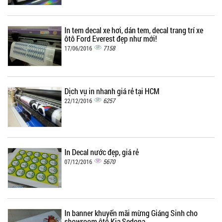
In tem decal xe hơi, dán tem, decal trang trí xe
ôtô Ford Everest đẹp như mới!
7158
17/06/2016
Dịch vụ in nhanh giá rẻ tại HCM
6257
22/12/2016
In Decal nước đẹp, giá rẻ
5670
07/12/2016
In banner khuyến mãi mừng Giáng Sinh cho
showroom ôtô Kia Sedona