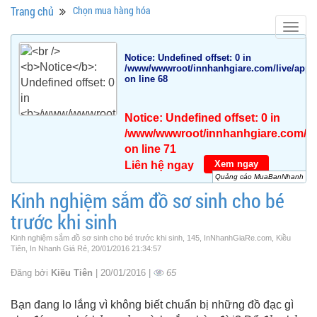
Trang chủ
Chọn mua hàng hóa
Togg
navig
Notice
: Undefined offset: 0 in
/www/wwwroot/innhanhgiare.com/live/app/da
on line
68
Notice
: Undefined offset: 0 in
/www/wwwroot/innhanhgiare.com/live
on line
71
Xem ngay
Liên hệ ngay
Quảng cáo MuaBanNhanh
Kinh nghiệm sắm đồ sơ sinh cho bé
trước khi sinh
Kinh nghiệm sắm đồ sơ sinh cho bé trước khi sinh, 145, InNhanhGiaRe.com, Kiều
Tiên, In Nhanh Giá Rẻ, 20/01/2016 21:34:57
Đăng bởi
Kiều Tiên
| 20/01/2016 |
65
Bạn đang lo lắng vì không biết chuẩn bị những đồ đạc gì