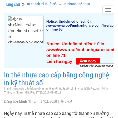
Trang chủ
In nhanh kỹ thuật số
In nhanh thẻ nhựa
Togg
navig
Notice
: Undefined offset: 0 in
/www/wwwroot/innhanhgiare.com/live/app/da
on line
68
Notice
: Undefined offset: 0 in
/www/wwwroot/innhanhgiare.com/live
on line
71
Xem ngay
Liên hệ ngay
Quảng cáo MuaBanNhanh
In thẻ nhựa cao cấp bằng công nghệ
in kỹ thuật số
In thẻ nhựa cao cấp bằng công nghệ in kỹ thuật số, 18, InNhanhGiaRe.com, Minh
Thiện, In Nhanh Giá Rẻ, 17/11/2016 09:47:11
Đăng bởi
Minh Thiện
| 17/11/2016 |
3704
Ngày nay, in thẻ nhựa cao cấp đang trở thành xu hướng